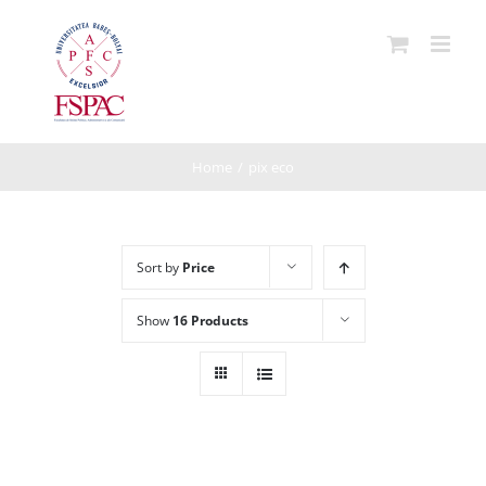
Skip
to
content
Home
/
pix eco
Sort by
Price
Show
16 Products