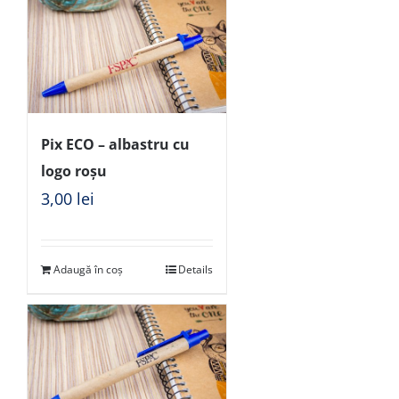
Pix ECO – albastru cu
logo roșu
3,00
lei
Adaugă în coș
Details