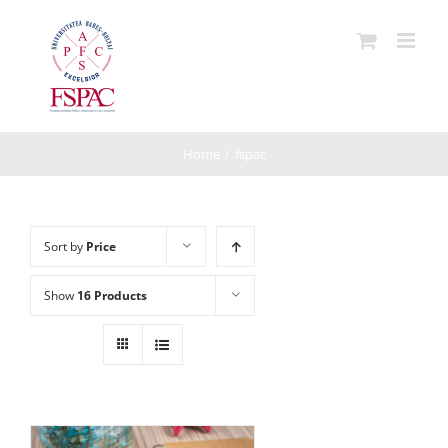
Skip
to
content
Home
/
fspac
Sort by
Price
Show
16 Products