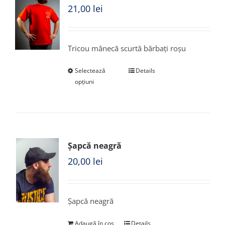
21,00
lei
Tricou mânecă scurtă bărbați roșu
Selectează
Details
opțiuni
Șapcă neagră
20,00
lei
Șapcă neagră
Adaugă în coș
Details