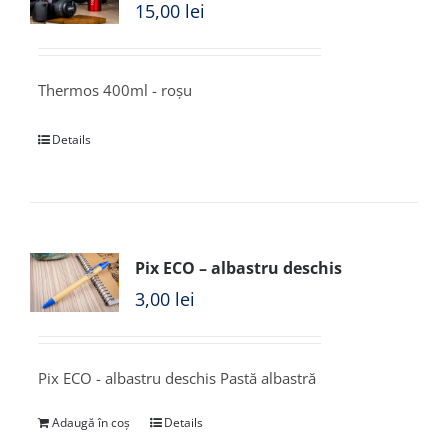
15,00
lei
Thermos 400ml - roșu
Details
Pix ECO – albastru deschis
3,00
lei
Pix ECO - albastru deschis Pastă albastră
Adaugă în coș
Details