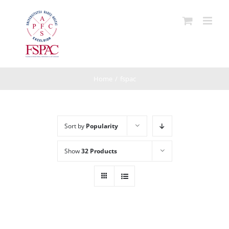
Skip
to
content
Home
/
fspac
Sort by
Popularity
Show
32 Products