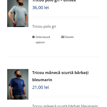
Tricou polo gri – unisex
36,00
lei
Tricou polo gri
Selectează
Details
opțiuni
Tricou mânecă scurtă bărbați
bleumarin
21,00
lei
Tricou mânecă scurtă bărbați bleumarin