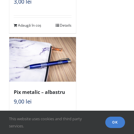
3,00
lei
Adaugă în coș
Details
Pix metalic – albastru
9,00
lei
This website uses cookies and third party
OK
Adaugă în coș
Details
services.