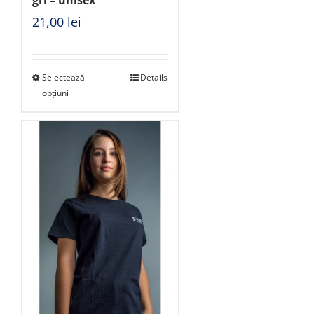
gri – unisex
21,00
lei
Selectează
Details
opțiuni