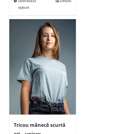
Selectează
Details
opțiuni
Tricou mânecă scurtă