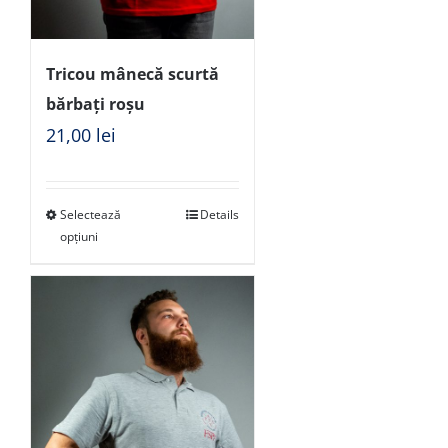
Tricou mânecă scurtă
bărbați roșu
21,00
lei
Selectează
Details
opțiuni