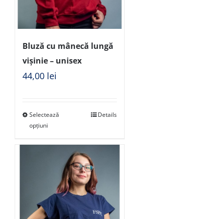
Bluză cu mânecă lungă
vișinie – unisex
44,00
lei
Selectează
Details
opțiuni