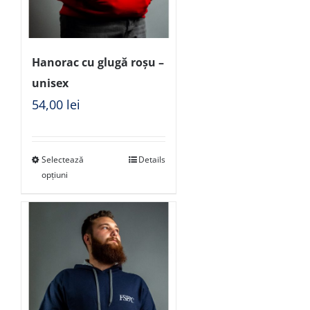
Hanorac cu glugă roșu –
unisex
54,00
lei
Selectează
Details
opțiuni