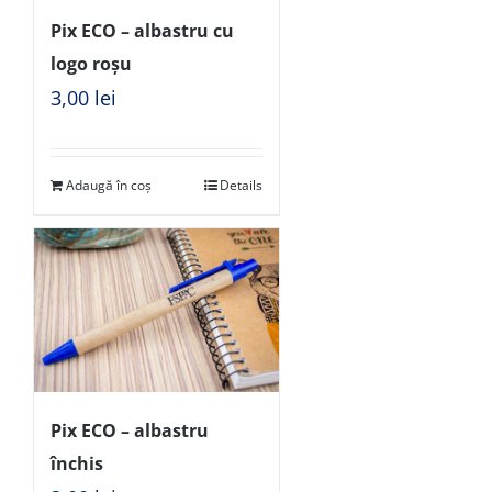
Pix ECO – albastru cu
logo roșu
3,00
lei
Adaugă în coș
Details
Pix ECO – albastru
închis