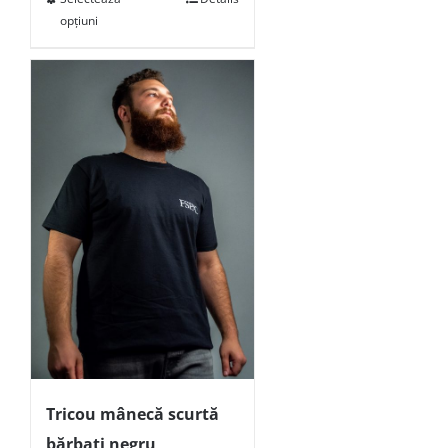
opțiuni
Tricou mânecă scurtă
bărbați negru