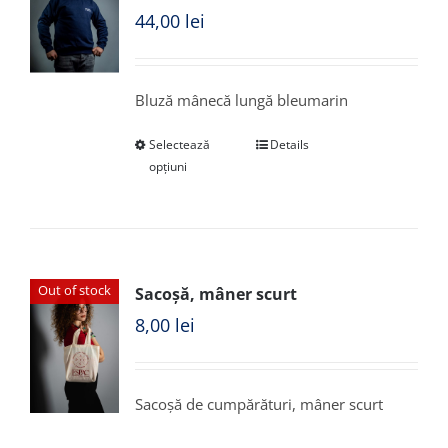
44,00
lei
Bluză mânecă lungă bleumarin
Selectează
Details
opțiuni
Out of stock
Sacoșă, mâner scurt
8,00
lei
Sacoșă de cumpărături, mâner scurt