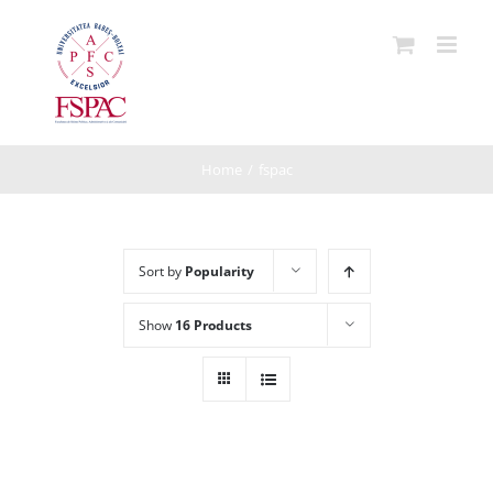
Skip
to
content
Home
/
fspac
Sort by
Popularity
Show
16 Products