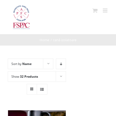
Skip
to
content
Home
/
cană izolatoare
Sort by
Name
Show
32 Products