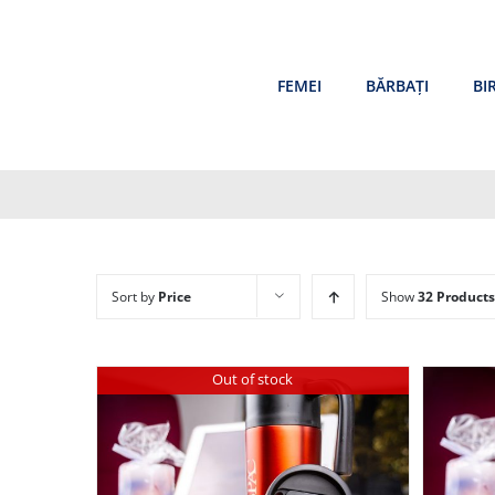
Skip
to
content
FEMEI
BĂRBAȚI
BI
Sort by
Price
Show
32 Products
Out of stock