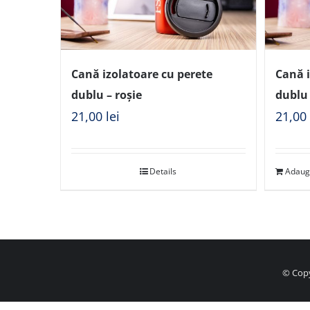
Cană izolatoare cu perete
Cană i
dublu – roșie
dublu 
21,00
lei
21,0
Details
Adaug
© Copy