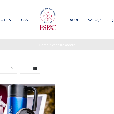
ROTICĂ
CĂNI
PIXURI
SACOȘE
Ș
Home
/
cană izolatoare