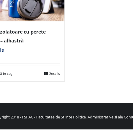
zolatoare cu perete
– albastră
0
lei
ă în coș
Details
right 2018 - FSPAC - Facultatea de Științe Politice, Administrative și ale Comu