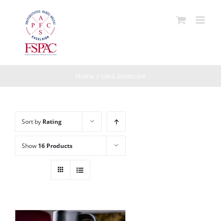
Skip
to
content
Home
/
cană izolatoare
Sort by
Rating
Show
16 Products