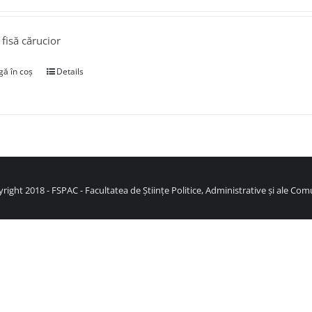
 fisă cărucior
ă în coș
Details
right 2018 - FSPAC - Facultatea de Științe Politice, Administrative și ale Comu