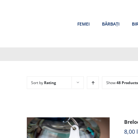
Skip
to
content
FEMEI
BĂRBAȚI
BI
Sort by
Rating
Show
48 Products
Brelo
8,00