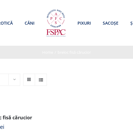
ROTICĂ
CĂNI
PIXURI
SACOȘE
Ș
Home
/
breloc fisă cărucior
c fisă cărucior
lei