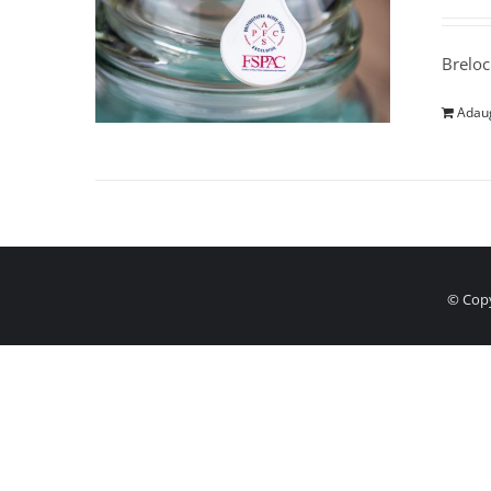
Breloc
Adaug
© Copy