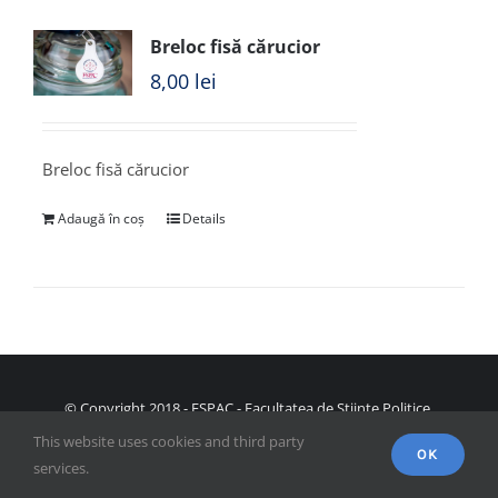
Breloc fisă cărucior
8,00
lei
Breloc fisă cărucior
Adaugă în coș
Details
© Copyright 2018 - FSPAC - Facultatea de Științe Politice,
Administrative și ale Comunicării
This website uses cookies and third party
OK
services.