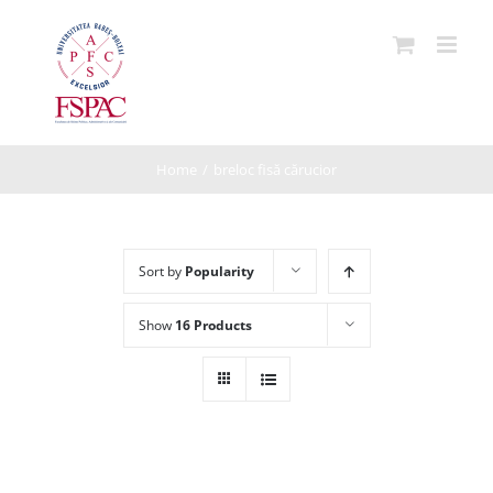
Skip
to
content
Home
/
breloc fisă cărucior
Sort by
Popularity
Show
16 Products