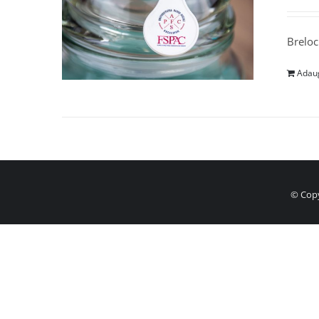
Breloc
Adaug
© Copy