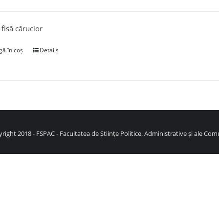
 fisă cărucior
ă în coș
Details
right 2018 - FSPAC - Facultatea de Științe Politice, Administrative și ale Comu