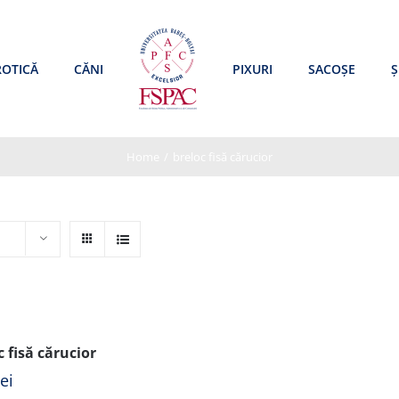
ROTICĂ
CĂNI
PIXURI
SACOȘE
Ș
Home
/
breloc fisă cărucior
c fisă cărucior
lei