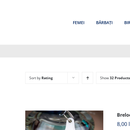
Skip
to
content
FEMEI
BĂRBAȚI
BI
Sort by
Rating
Show
32 Products
Brelo
8,00