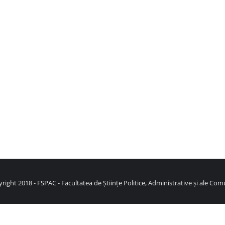
right 2018 - FSPAC - Facultatea de Științe Politice, Administrative și ale Comu