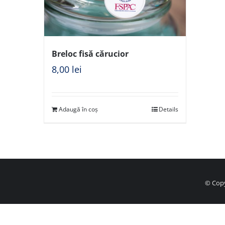
Breloc fisă cărucior
8,00
lei
Adaugă în coș
Details
© Copy