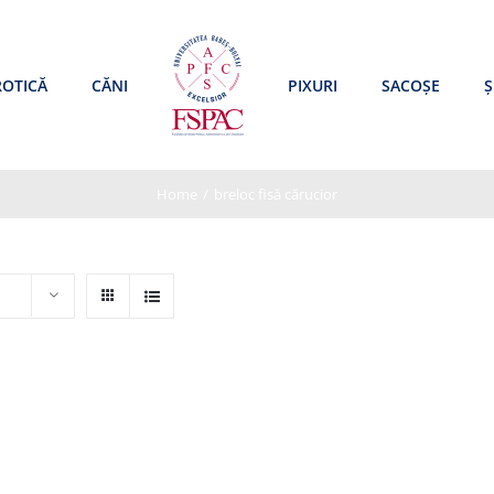
ROTICĂ
CĂNI
PIXURI
SACOȘE
Ș
Home
/
breloc fisă cărucior