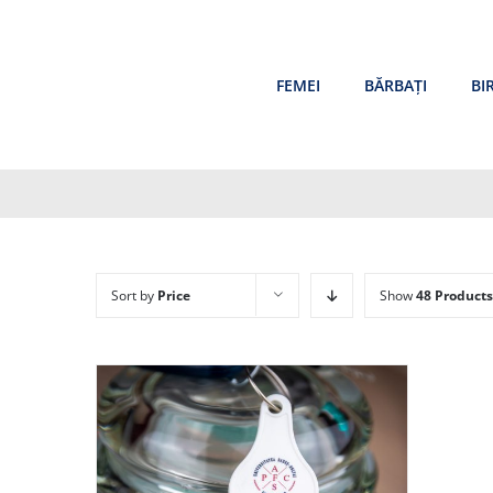
Skip
to
content
FEMEI
BĂRBAȚI
BI
Sort by
Price
Show
48 Products