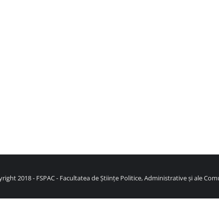
right 2018 - FSPAC - Facultatea de Științe Politice, Administrative și ale Comu