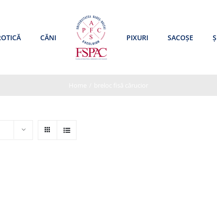
ROTICĂ
CĂNI
PIXURI
SACOȘE
Ș
Home
/
breloc fisă cărucior