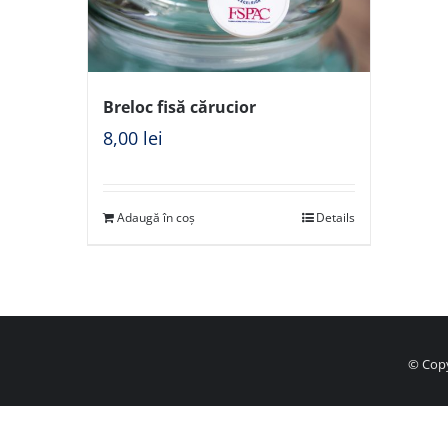
Breloc fisă cărucior
8,00
lei
Adaugă în coș
Details
© Copy