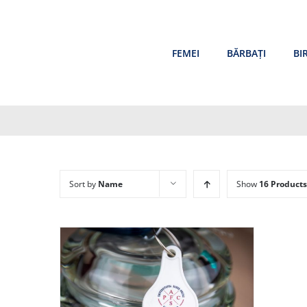
Skip
to
content
FEMEI
BĂRBAȚI
BI
Sort by
Name
Show
16 Products