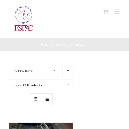
Skip
to
content
Home
/
breloc fisă cărucior
Sort by
Date
Show
32 Products