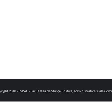
right 2018 - FSPAC - Facultatea de Științe Politice, Administrative și ale Comu