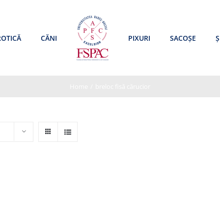
ROTICĂ
CĂNI
PIXURI
SACOȘE
Ș
Home
/
breloc fisă cărucior