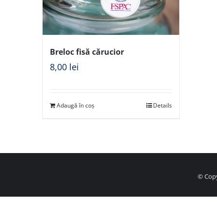
Breloc fisă cărucior
8,00
lei
Adaugă în coș
Details
© Copy