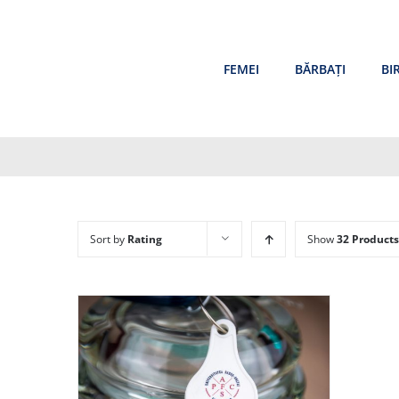
Skip
to
content
FEMEI
BĂRBAȚI
BI
Sort by
Rating
Show
32 Products