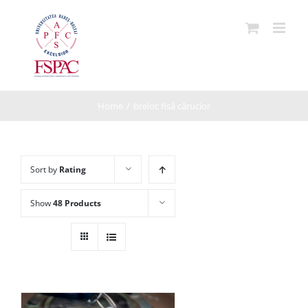
Skip
to
content
Home
/
breloc fisă cărucior
Sort by
Rating
Show
48 Products