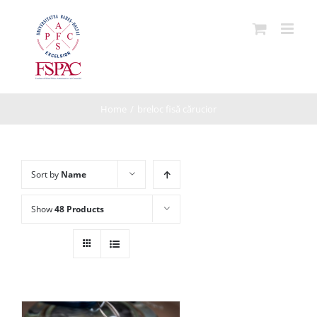
Skip
to
content
Home
/
breloc fisă cărucior
Sort by
Name
Show
48 Products