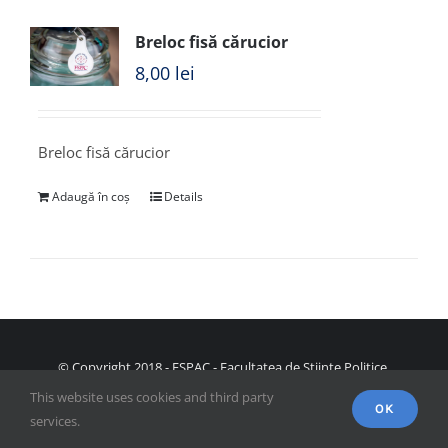
Breloc fisă cărucior
8,00
lei
Breloc fisă cărucior
Adaugă în coș
Details
© Copyright 2018 - FSPAC - Facultatea de Științe Politice,
Administrative și ale Comunicării
This website uses cookies and third party
OK
services.