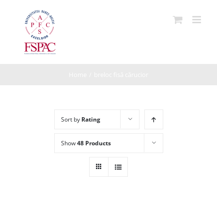
Skip
to
content
Home
/
breloc fisă cărucior
Sort by
Rating
Show
48 Products