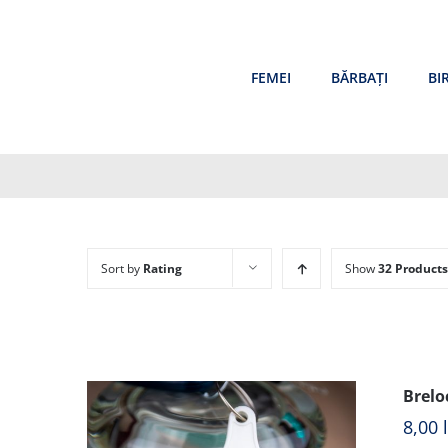
Skip
to
content
FEMEI
BĂRBAȚI
BI
Sort by
Rating
Show
32 Products
Brelo
8,00