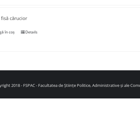
 fisă cărucior
ă în coș
Details
right 2018 - FSPAC - Facultatea de Științe Politice, Administrative și ale Comu