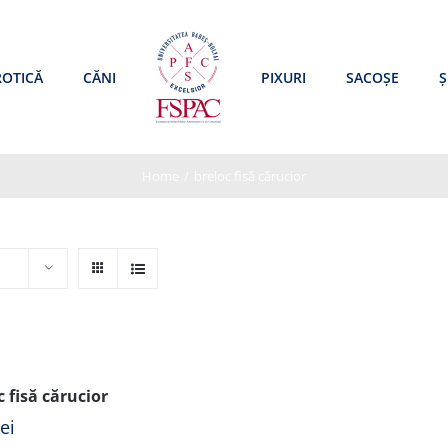
ROTICĂ
CĂNI
PIXURI
SACOȘE
Ș
Home
/
breloc fisă cărucior
c fisă cărucior
lei