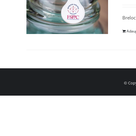
Breloc
Adaug
© Copy