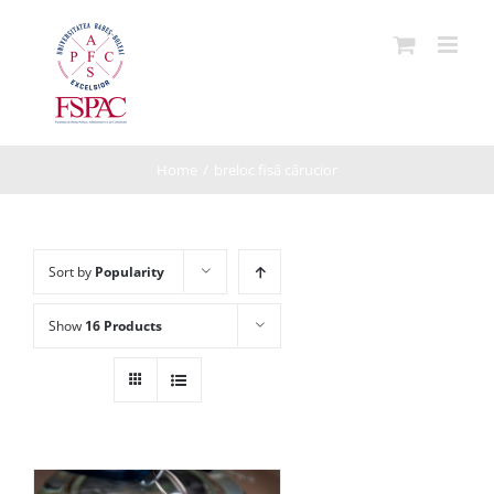
Skip
to
content
Home
/
breloc fisă cărucior
Sort by
Popularity
Show
16 Products