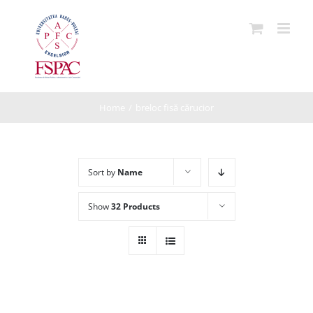
Skip
to
content
Home
/
breloc fisă cărucior
Sort by
Name
Show
32 Products