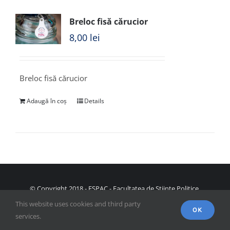
Breloc fisă cărucior
8,00
lei
Breloc fisă cărucior
Adaugă în coș
Details
© Copyright 2018 - FSPAC - Facultatea de Științe Politice,
Administrative și ale Comunicării
This website uses cookies and third party
OK
services.