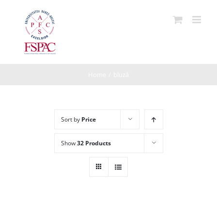
Skip
to
content
Home
/
bluză
Sort by
Price
Show
32 Products