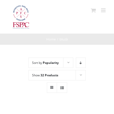
Skip
to
content
Home
/
bluză
Sort by
Popularity
Show
32 Products