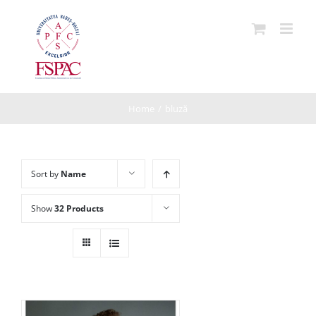
Skip
to
content
Home
/
bluză
Sort by
Name
Show
32 Products