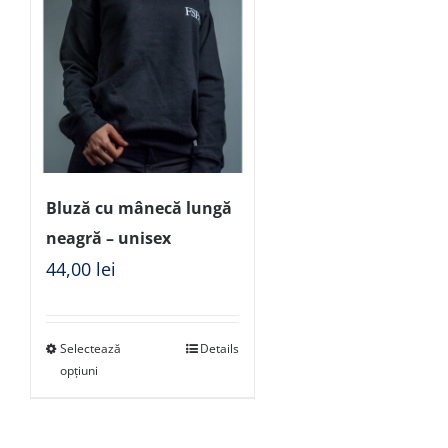
Bluză cu mânecă lungă
neagră – unisex
44,00
lei
Selectează
Details
opțiuni