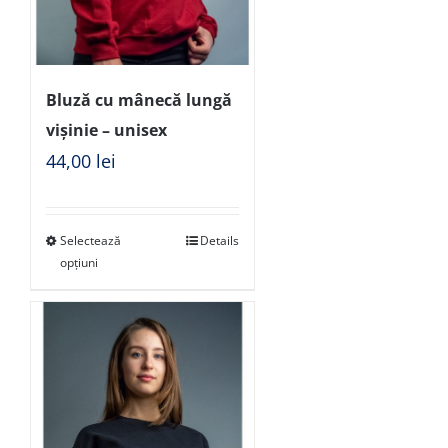
Bluză cu mânecă lungă
vișinie – unisex
44,00
lei
Selectează
Details
opțiuni