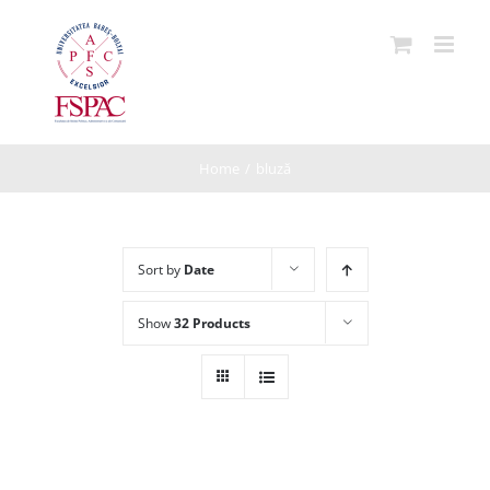
Skip
to
content
Home
/
bluză
Sort by
Date
Show
32 Products