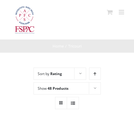
Skip
to
content
Home
/
Tricouri
Sort by
Rating
Show
48 Products