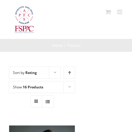
Skip
to
content
Home
/
Tricouri
Sort by
Rating
Show
16 Products