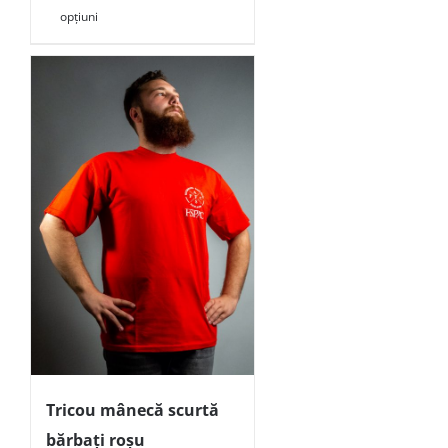
opțiuni
Tricou mânecă scurtă
bărbați roșu