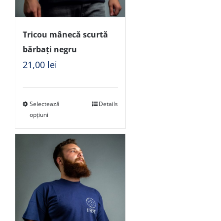
Tricou mânecă scurtă
bărbați negru
21,00
lei
Selectează
Details
opțiuni