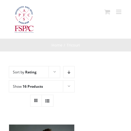
Skip
to
content
Home
/
Tricouri
Sort by
Rating
Show
16 Products