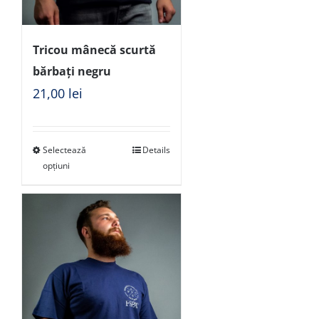
Tricou mânecă scurtă
bărbați negru
21,00
lei
Selectează
Details
opțiuni