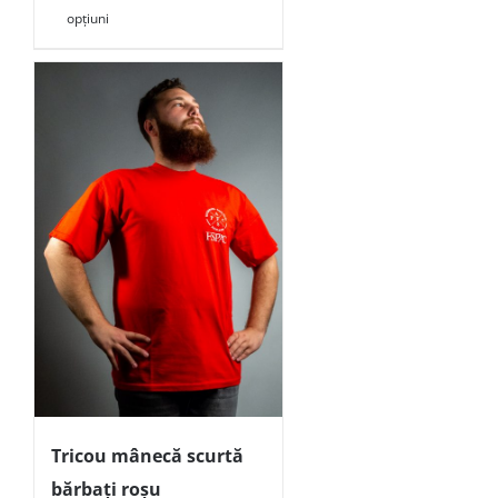
opțiuni
Tricou mânecă scurtă
bărbați roșu