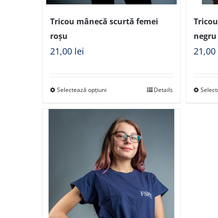
Tricou mânecă scurtă femei
Trico
roșu
negru
21,00
lei
21,0
Selectează opțiuni
Details
Select