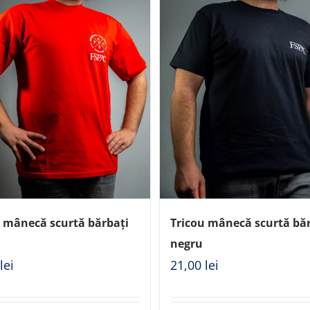
u mânecă scurtă bărbați
Tricou mânecă scurtă bă
negru
0
lei
21,00
lei