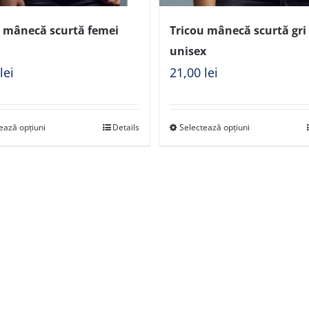
u mânecă scurtă femei
Tricou mânecă scurtă gri 
unisex
0
lei
21,00
lei
ează opțiuni
Details
Selectează opțiuni