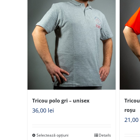
Tricou polo gri – unisex
Trico
36,00
lei
roșu
21,0
Selectează opțiuni
Details