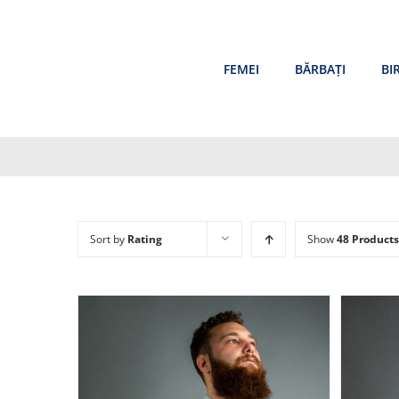
Skip
to
content
FEMEI
BĂRBAȚI
BI
Sort by
Rating
Show
48 Products