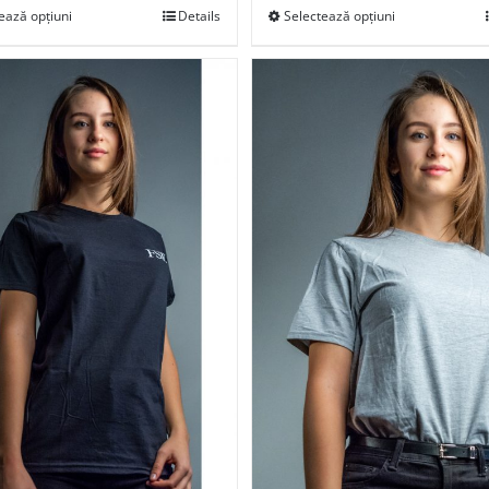
ează opțiuni
Details
Selectează opțiuni