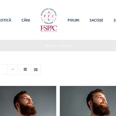
ROTICĂ
CĂNI
PIXURI
SACOȘE
Ș
Home
/
Tricouri