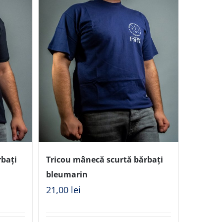
rbați
Tricou mânecă scurtă bărbați
bleumarin
21,00
lei