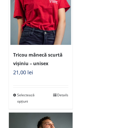
Tricou mânecă scurtă
vișiniu – unisex
21,00
lei
Selectează
Details
opțiuni