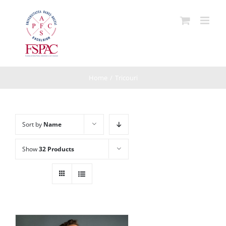
Skip
to
content
Home
/
Tricouri
Sort by
Name
Show
32 Products