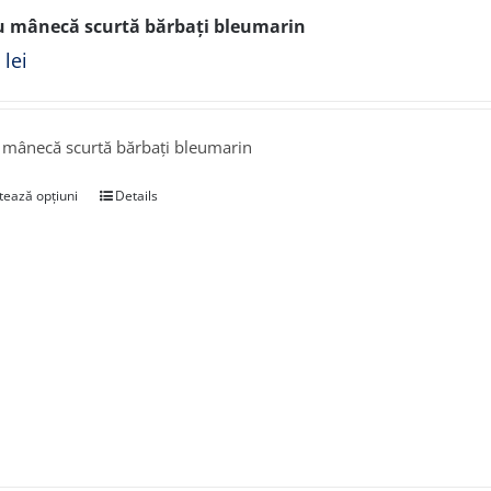
u mânecă scurtă bărbați bleumarin
0
lei
 mânecă scurtă bărbați bleumarin
tează opțiuni
Details