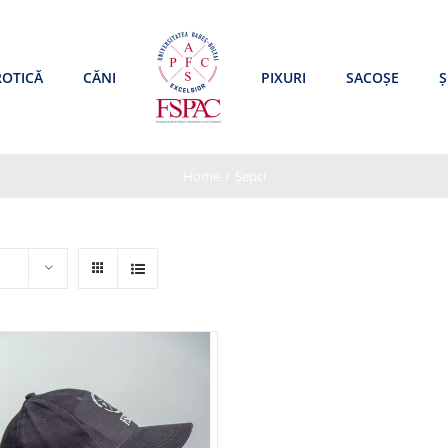
ROTICĂ
CĂNI
PIXURI
SACOȘE
Ș
Home
/
Șepci