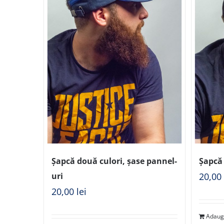
Șapcă două culori, șase pannel-
Șapcă
uri
20,0
20,00
lei
Adaug