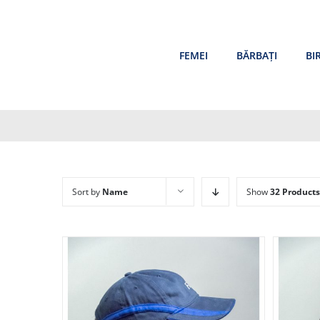
Skip
to
content
FEMEI
BĂRBAȚI
BI
Sort by
Name
Show
32 Products