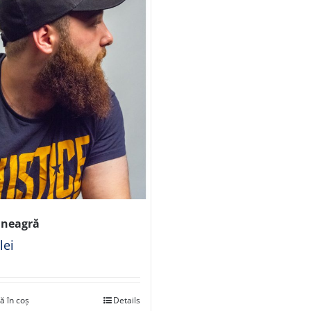
 neagră
0
lei
ă în coș
Details