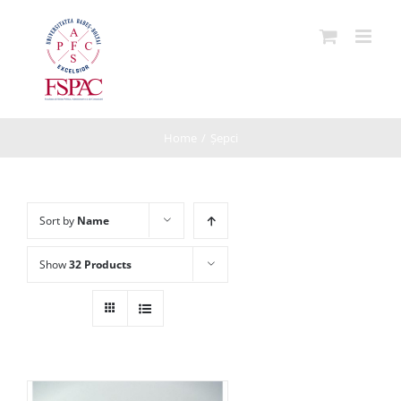
Skip
to
content
Home
/
Șepci
Sort by
Name
Show
32 Products