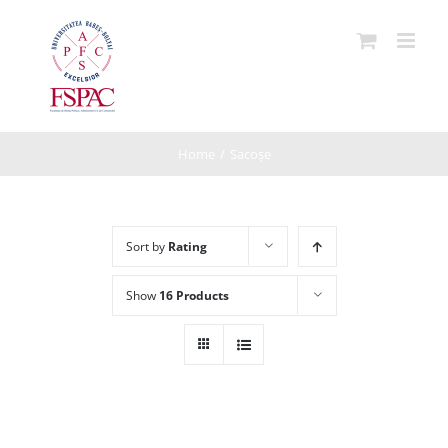
Skip
to
content
Home
/
Sacoșe
Sort by
Rating
Show
16 Products