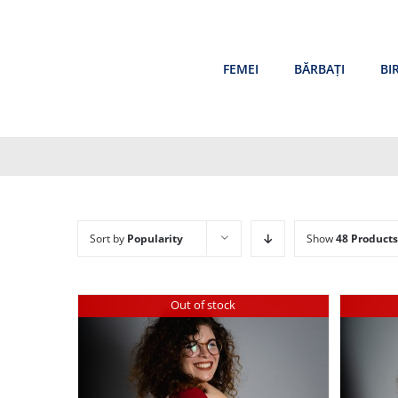
Skip
to
content
FEMEI
BĂRBAȚI
BI
Sort by
Popularity
Show
48 Products
Out of stock