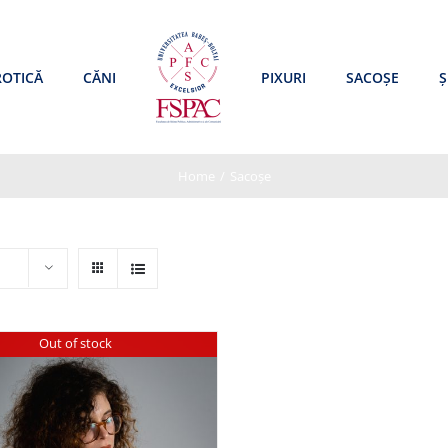
ROTICĂ
CĂNI
PIXURI
SACOȘE
Ș
Home
/
Sacoșe
Out of stock