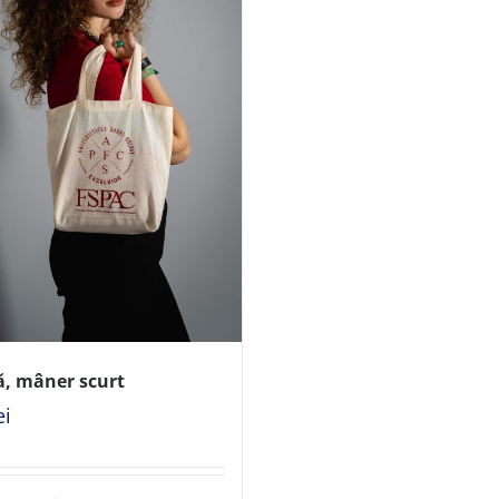
ă, mâner scurt
ei