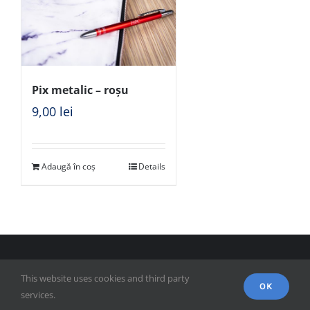
Pix metalic – roșu
9,00
lei
Adaugă în coș
Details
© Copyright 2018 - FSPAC - Facultatea de Științe Politice,
This website uses cookies and third party
Administrative și ale Comunicării
OK
services.