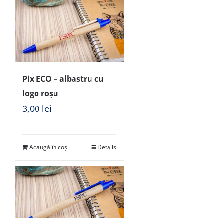
Pix ECO – albastru cu
logo roșu
3,00
lei
Adaugă în coș
Details