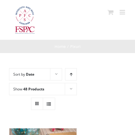
Skip
to
content
Home
/
Pixuri
Sort by
Date
Show
48 Products