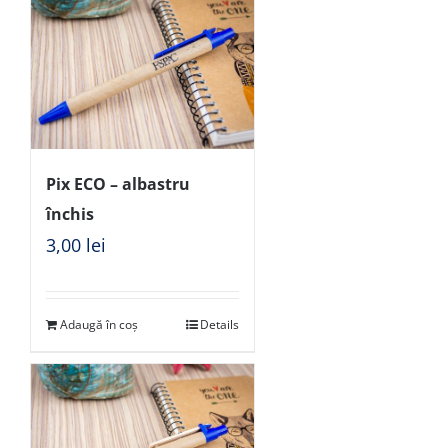
Pix ECO – albastru
închis
3,00
lei
Adaugă în coș
Details