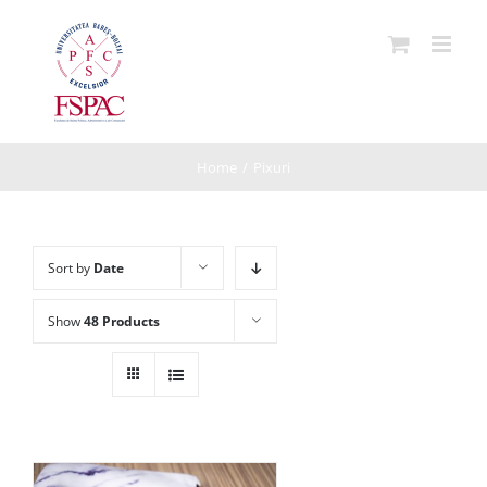
Skip
to
content
Home
/
Pixuri
Sort by
Date
Show
48 Products