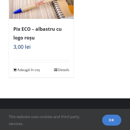
Pix ECO – albastru cu
logo roșu
3,00
lei
Adaugă în coș
Details
© Copyright 2018 - FSPAC - Facultatea de Științe Politice,
This website uses cookies and third party
Administrative și ale Comunicării
OK
services.