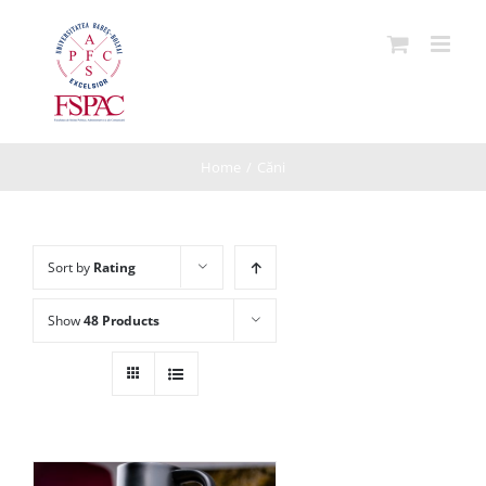
Skip
to
content
Home
/
Căni
Sort by
Rating
Show
48 Products