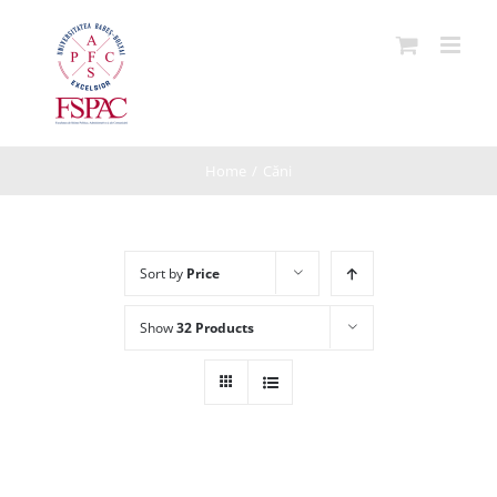
Skip
to
content
Home
/
Căni
Sort by
Price
Show
32 Products