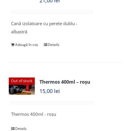
21,00
lei
Cană izolatoare cu perete dublu -
albastră
Adaugă în coș
Details
Out of stock
Thermos 400ml – roșu
15,00
lei
Thermos 400ml - roșu
Details