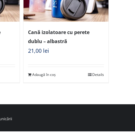
e
Cană izolatoare cu perete
dublu – albastră
21,00
lei
Adaugă în coș
Details
nicării