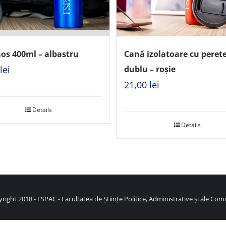
os 400ml – albastru
Cană izolatoare cu peret
0
lei
dublu – roșie
21,00
lei
Details
Details
right 2018 - FSPAC - Facultatea de Științe Politice, Administrative și ale Comu