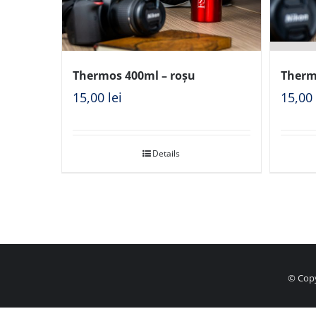
Thermos 400ml – roșu
Therm
15,00
lei
15,0
Details
© Copy