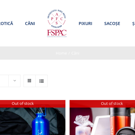
ROTICĂ
CĂNI
PIXURI
SACOȘE
Ș
Home
/
Căni
Out of stock
Out of stock