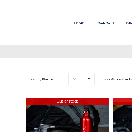
Skip
to
content
FEMEI
BĂRBAȚI
BI
Sort by
Name
Show
48 Products
Out of stock