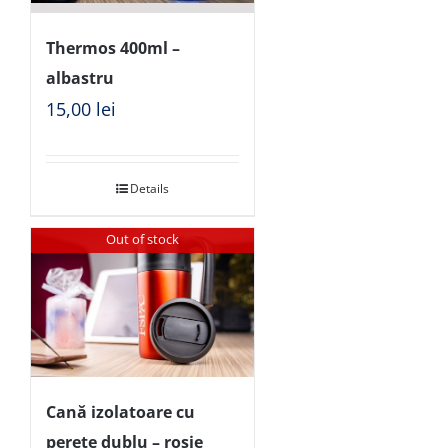
Thermos 400ml –
albastru
15,00
lei
Details
Out of stock
Cană izolatoare cu
perete dublu – roșie