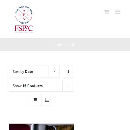
Skip
to
content
Home
/
Căni
Sort by
Date
Show
16 Products