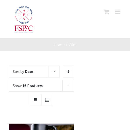
Skip
to
content
Home
/
Căni
Sort by
Date
Show
16 Products