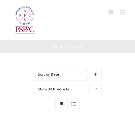
Skip
to
content
Home
/
Accesorii
Sort by
Date
Show
32 Products